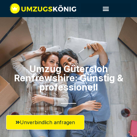
Umzug Gütersloh​
Renfrewshire: Günstig &
professionell​
Unverbindlich anfragen