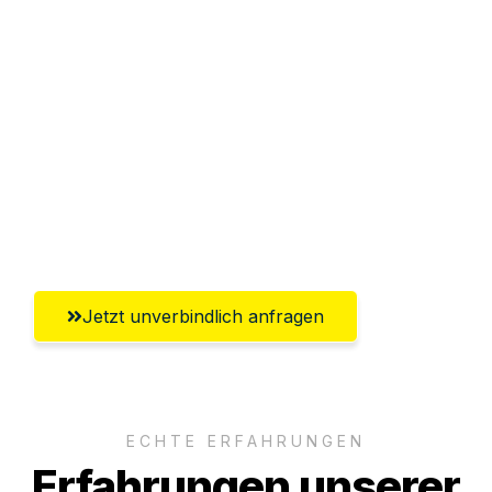
Sparen Sie bis zu 100€ bei Anfrage
Abwicklung innerhalb von 24 Stunden
Versichert bis zu 7.500€
Ggf. komplette Zollabwicklung inklusive
Umfassender Kundensupport aus
Gütersloh
Jetzt unverbindlich anfragen
ECHTE ERFAHRUNGEN
Erfahrungen unserer