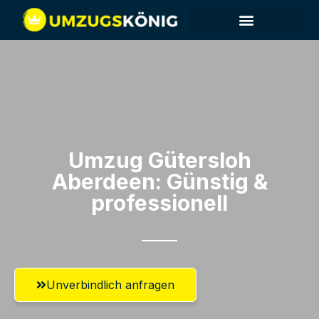
Umzug Gütersloh​
Aberdeen: Günstig &
professionell​
Unverbindlich anfragen