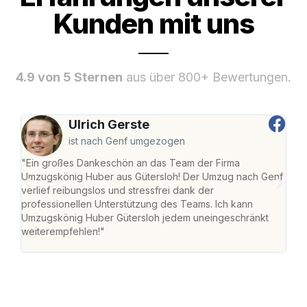
Kunden mit uns
4.9 von 5 Sternen
aus über 800+ Bewertungen.
Ulrich Gerste
ist nach Genf umgezogen
"Ein großes Dankeschön an das Team der Firma
"Die
Umzugskönig Huber aus Gütersloh! Der Umzug nach Genf
mei
verlief reibungslos und stressfrei dank der
Team
professionellen Unterstützung des Teams. Ich kann
habe
Umzugskönig Huber Gütersloh jedem uneingeschränkt
an m
weiterempfehlen!"
groß