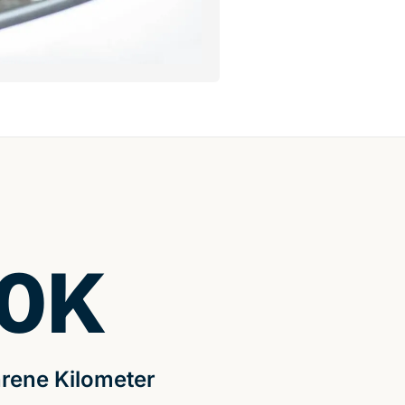
0
K
rene Kilometer