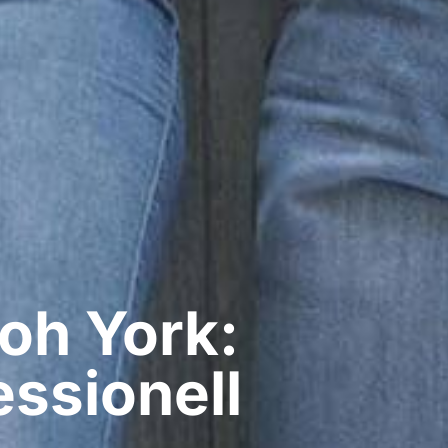
h​ York:
ssionell​