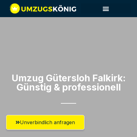
Umzug Gütersloh​ Falkirk:
Günstig & professionell​
Unverbindlich anfragen