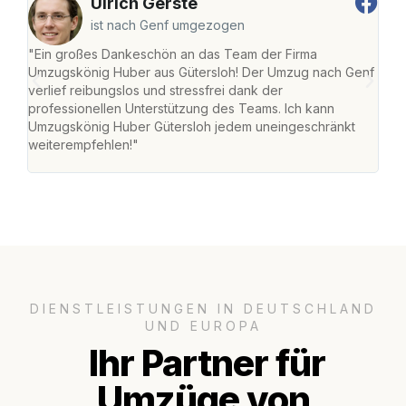
Ulrich Gerste
ist nach Genf umgezogen
"Ein großes Dankeschön an das Team der Firma
"Die
Umzugskönig Huber aus Gütersloh! Der Umzug nach Genf
mei
verlief reibungslos und stressfrei dank der
Team
professionellen Unterstützung des Teams. Ich kann
habe
Umzugskönig Huber Gütersloh jedem uneingeschränkt
an m
weiterempfehlen!"
groß
DIENSTLEISTUNGEN IN DEUTSCHLAND
UND EUROPA
Ihr Partner für
Umzüge von