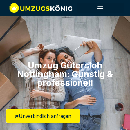
Umzug Gütersloh​
Nottingham: Günstig &
professionell​
Unverbindlich anfragen