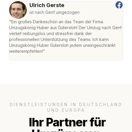
Ulrich Gerste
ist nach Genf umgezogen
"Ein großes Dankeschön an das Team der Firma
"Die
Umzugskönig Huber aus Gütersloh! Der Umzug nach Genf
mei
verlief reibungslos und stressfrei dank der
Team
professionellen Unterstützung des Teams. Ich kann
habe
Umzugskönig Huber Gütersloh jedem uneingeschränkt
an m
weiterempfehlen!"
groß
DIENSTLEISTUNGEN IN DEUTSCHLAND
UND EUROPA
Ihr Partner für