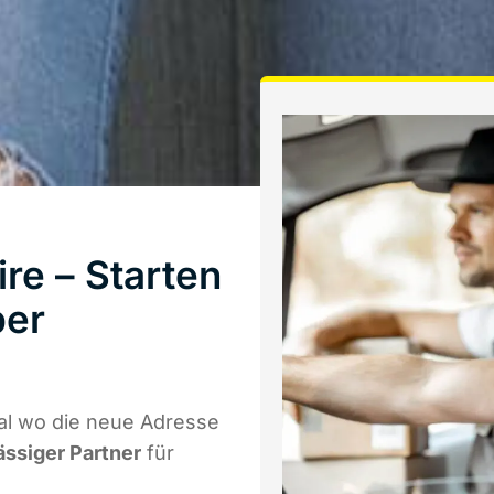
re – Starten
ber
al wo die neue Adresse
ässiger Partner
für