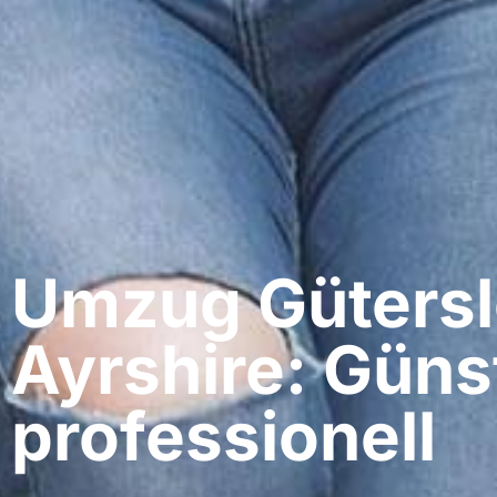
Umzug Gütersl
Ayrshire: Güns
professionell​