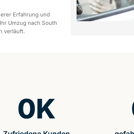
serer Erfahrung und
 Ihr Umzug nach South
 verläuft.
0
K
Zufriedene Kunden
gefah