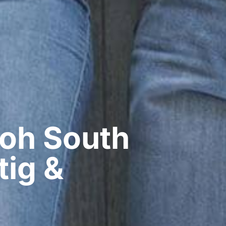
oh​ South
tig &