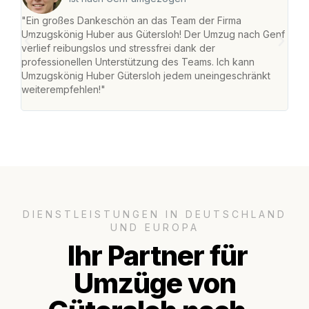
"Ein großes Dankeschön an das Team der Firma
"Die
Umzugskönig Huber aus Gütersloh! Der Umzug nach Genf
mei
verlief reibungslos und stressfrei dank der
Team
professionellen Unterstützung des Teams. Ich kann
habe
Umzugskönig Huber Gütersloh jedem uneingeschränkt
an m
weiterempfehlen!"
groß
DIENSTLEISTUNGEN IN DEUTSCHLAND
UND EUROPA
Ihr Partner für
Umzüge von