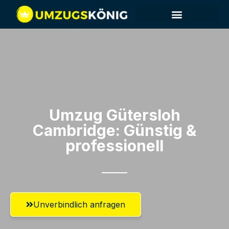
Umzug Gütersloh​
Cambridge: Günstig &
professionell​
Unverbindlich anfragen