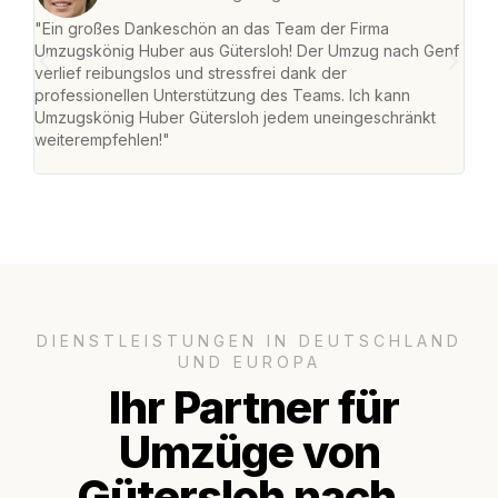
"Ein großes Dankeschön an das Team der Firma
"Die
Umzugskönig Huber aus Gütersloh! Der Umzug nach Genf
mei
verlief reibungslos und stressfrei dank der
Team
professionellen Unterstützung des Teams. Ich kann
habe
Umzugskönig Huber Gütersloh jedem uneingeschränkt
an m
weiterempfehlen!"
groß
DIENSTLEISTUNGEN IN DEUTSCHLAND
UND EUROPA
Ihr Partner für
Umzüge von
Gütersloh nach..