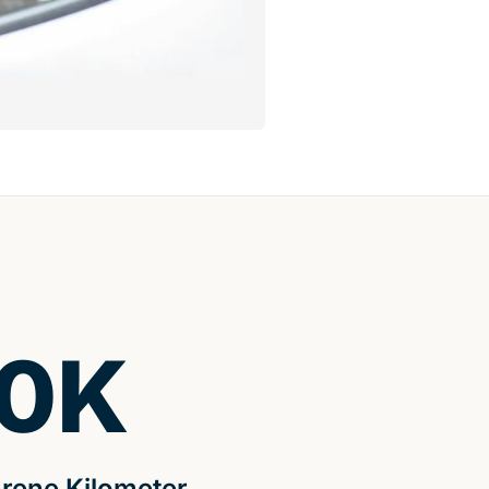
0
K
rene Kilometer