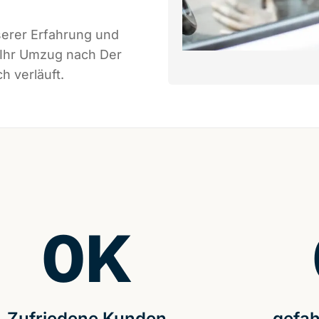
serer Erfahrung und
 Ihr Umzug nach Der
h verläuft.
0
K
Zufriedene Kunden
gefah