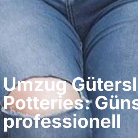
Umzug Gütersl
Potteries: Güns
professionell​