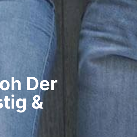
oh​ Der
tig &