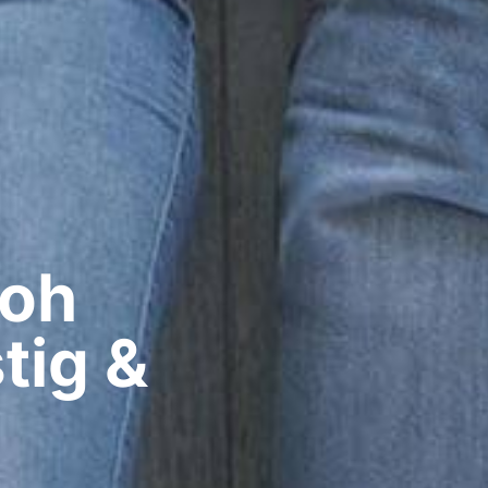
oh​
tig &