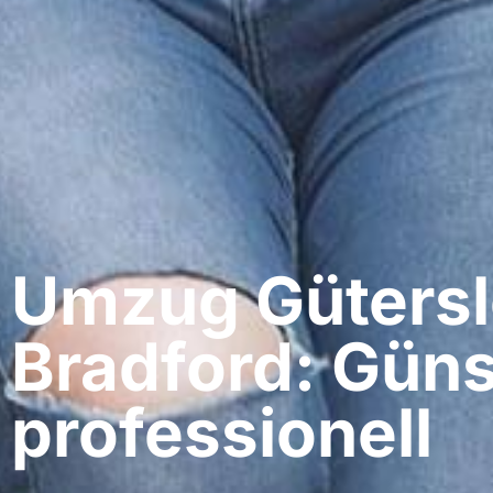
Umzug Gütersl
Bradford: Güns
professionell​