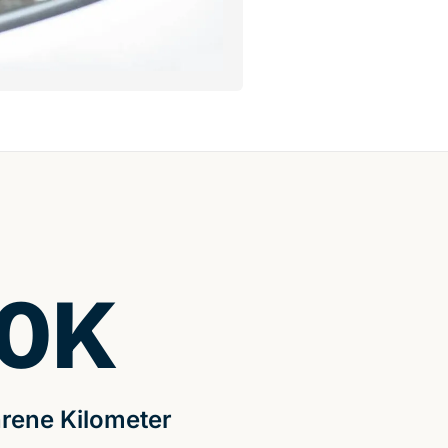
0
K
rene Kilometer