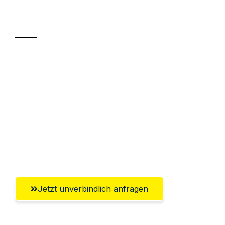
Transport
Sparen Sie bis zu 100€ bei Anfrage
Abwicklung innerhalb von 24 Stunden
Versichert bis zu 7.500€
Ggf. komplette Zollabwicklung inklusive
Umfassender Kundensupport aus
Gütersloh
Jetzt unverbindlich anfragen