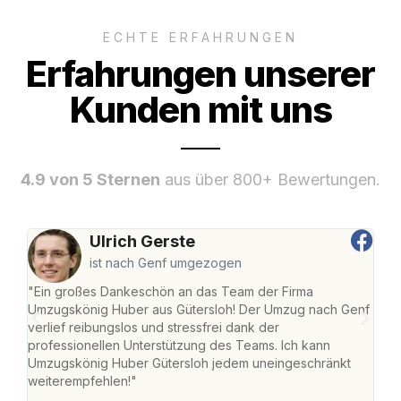
ECHTE ERFAHRUNGEN
Erfahrungen unserer
Kunden mit uns
4.9 von 5 Sternen
aus über 800+ Bewertungen.
Ulrich Gerste
ist nach Genf umgezogen
"Ein großes Dankeschön an das Team der Firma
"Die
Umzugskönig Huber aus Gütersloh! Der Umzug nach Genf
mei
verlief reibungslos und stressfrei dank der
Team
professionellen Unterstützung des Teams. Ich kann
habe
Umzugskönig Huber Gütersloh jedem uneingeschränkt
an m
weiterempfehlen!"
groß