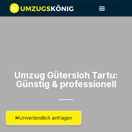
Umzug Gütersloh​ Tartu:
Günstig & professionell​
Unverbindlich anfragen