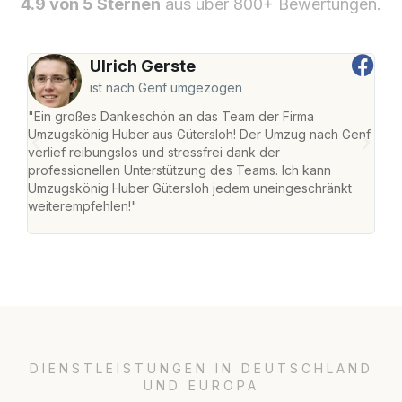
4.9 von 5 Sternen
aus über 800+ Bewertungen.
Ulrich Gerste
ist nach Genf umgezogen
"Ein großes Dankeschön an das Team der Firma
"Die
Umzugskönig Huber aus Gütersloh! Der Umzug nach Genf
mei
verlief reibungslos und stressfrei dank der
Team
professionellen Unterstützung des Teams. Ich kann
habe
Umzugskönig Huber Gütersloh jedem uneingeschränkt
an m
weiterempfehlen!"
groß
DIENSTLEISTUNGEN IN DEUTSCHLAND
UND EUROPA