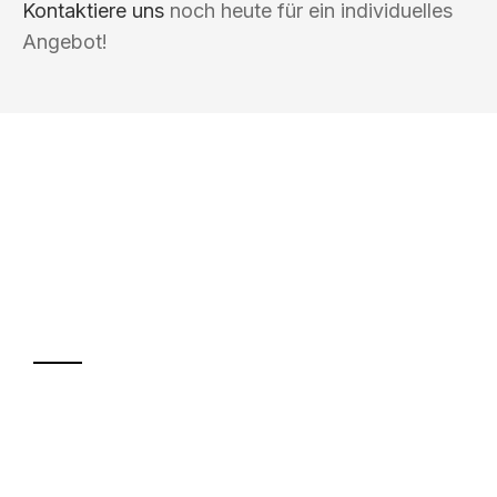
Kontaktiere uns
noch heute für ein individuelles
Angebot!
UMZUGSKÖNIG HUBER GÜTERSLOH
Ihr Umzug oder
Transport
Sparen Sie bis zu 100€ bei Anfrage
Abwicklung innerhalb von 24 Stunden
Versichert bis zu 7.500€