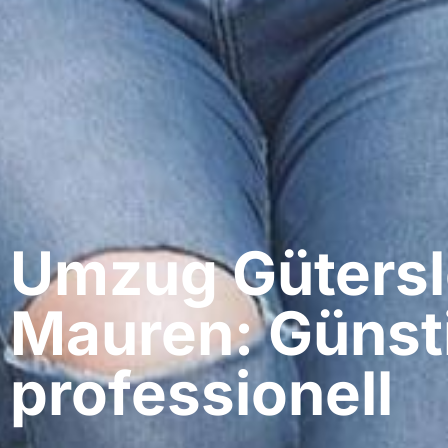
Umzug Gütersl
Mauren: Günst
professionell​