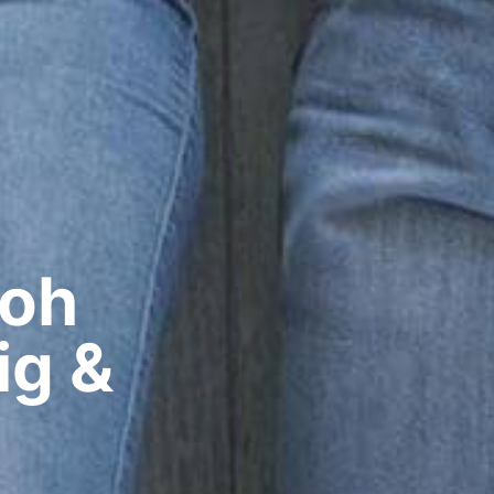
oh​
ig &