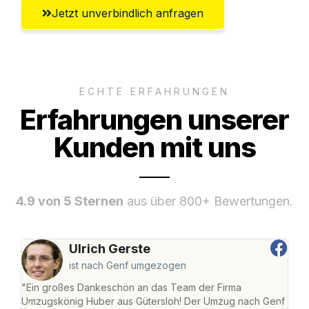
Jetzt unverbindlich anfragen
ECHTE ERFAHRUNGEN
Erfahrungen unserer
Kunden mit uns
4.9 von 5 Sternen
aus über 800+ Bewertungen.
Ulrich Gerste
ist nach Genf umgezogen
"Ein großes Dankeschön an das Team der Firma
"Die
Umzugskönig Huber aus Gütersloh! Der Umzug nach Genf
mei