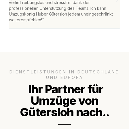
verlief reibungslos und stressfrei dank der
Team
professionellen Unterstützung des Teams. Ich kann
habe
Umzugskönig Huber Gütersloh jedem uneingeschränkt
an m
weiterempfehlen!"
groß
DIENSTLEISTUNGEN IN DEUTSCHLAND
UND EUROPA
Ihr Partner für
Umzüge von
Gütersloh nach..