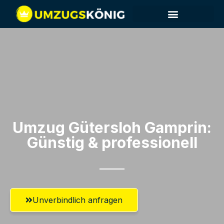
Umzug Gütersloh​ Gamprin:
Günstig & professionell​
Unverbindlich anfragen