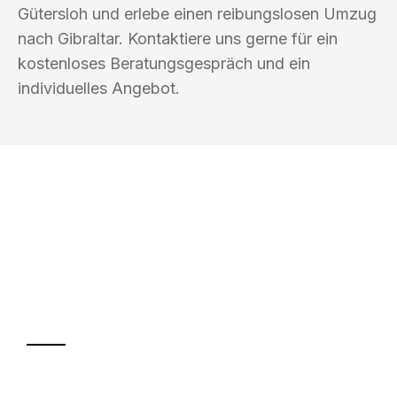
Gütersloh und erlebe einen reibungslosen Umzug
nach Gibraltar. Kontaktiere uns gerne für ein
kostenloses Beratungsgespräch und ein
individuelles Angebot.
UMZUGSKÖNIG HUBER GÜTERSLOH
Ihr Umzug oder
Transport
Sparen Sie bis zu 100€ bei Anfrage