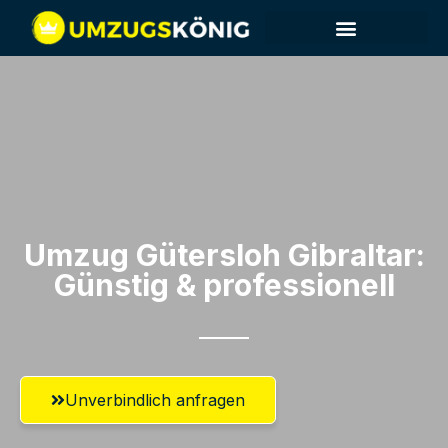
Umzug Gütersloh​ Gibraltar:
Günstig & professionell​
Unverbindlich anfragen