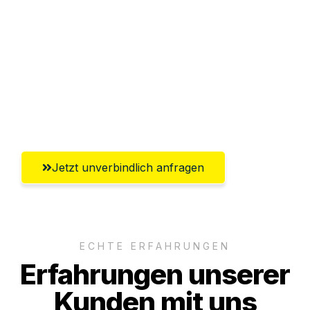
Abwicklung innerhalb von 24 Stunden
Versichert bis zu 7.500€
Ggf. komplette Zollabwicklung inklusive
Umfassender Kundensupport aus
Gütersloh
Jetzt unverbindlich anfragen
ECHTE ERFAHRUNGEN
Erfahrungen unserer
Kunden mit uns