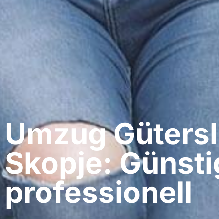
Umzug Gütersl
Skopje: Günsti
professionell​