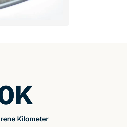
0
K
rene Kilometer