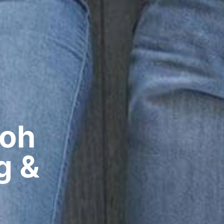
oh​
g &