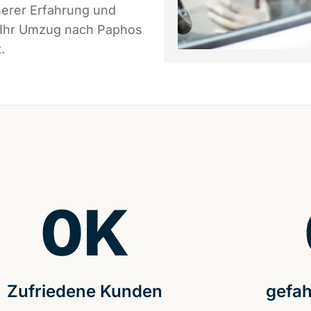
serer Erfahrung und
s Ihr Umzug nach Paphos
.
0
K
Zufriedene Kunden
gefah