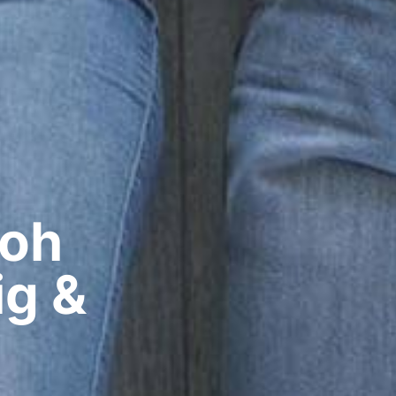
oh​
ig &