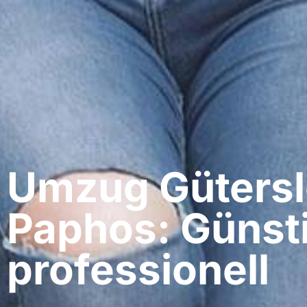
Umzug Gütersl
Paphos: Günst
professionell​