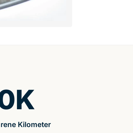
0
K
rene Kilometer