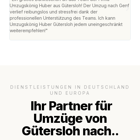
Umzugskönig Huber aus Gütersloh! Der Umzug nach Genf
mei
verlief reibungslos und stressfrei dank der
Team
professionellen Unterstützung des Teams. Ich kann
habe
Umzugskönig Huber Gütersloh jedem uneingeschränkt
an m
weiterempfehlen!"
groß
DIENSTLEISTUNGEN IN DEUTSCHLAND
UND EUROPA
Ihr Partner für
Umzüge von
Gütersloh nach..