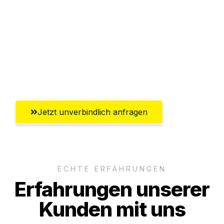
Versichert bis zu 7.500€
Ggf. komplette Zollabwicklung inklusive
Umfassender Kundensupport aus
Gütersloh
Jetzt unverbindlich anfragen
ECHTE ERFAHRUNGEN
Erfahrungen unserer
Kunden mit uns