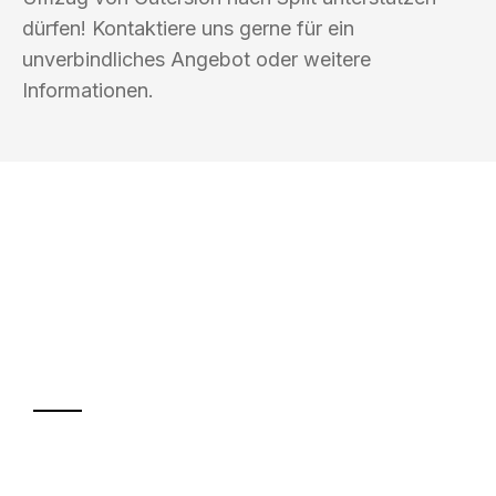
dürfen! Kontaktiere uns gerne für ein
unverbindliches Angebot oder weitere
Informationen.
UMZUGSKÖNIG HUBER GÜTERSLOH
Ihr Umzug oder
Transport
Sparen Sie bis zu 100€ bei Anfrage
Abwicklung innerhalb von 24 Stunden