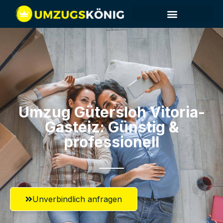
Umzug Gütersloh​ Vitoria-
Gasteiz: Günstig &
professionell​
Unverbindlich anfragen