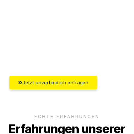
Sparen Sie bis zu 100€ bei Anfrage
Abwicklung innerhalb von 24 Stunden
Versichert bis zu 7.500€
Ggf. komplette Zollabwicklung inklusive
Umfassender Kundensupport aus
Gütersloh
Jetzt unverbindlich anfragen
ECHTE ERFAHRUNGEN
Erfahrungen unserer