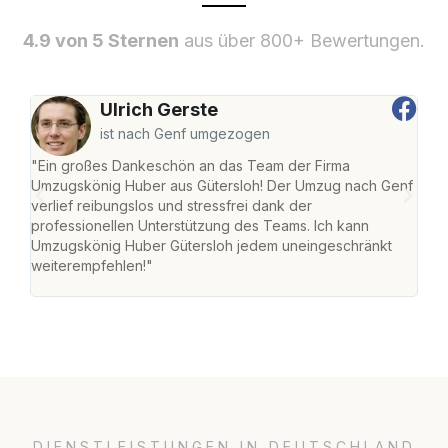
4.9 von 5 Sternen
aus über 800+ Bewertungen.
Ulrich Gerste
ist nach Genf umgezogen
"Ein großes Dankeschön an das Team der Firma
"Die
Umzugskönig Huber aus Gütersloh! Der Umzug nach Genf
mei
verlief reibungslos und stressfrei dank der
Team
professionellen Unterstützung des Teams. Ich kann
habe
Umzugskönig Huber Gütersloh jedem uneingeschränkt
an m
weiterempfehlen!"
groß
DIENSTLEISTUNGEN IN DEUTSCHLAND