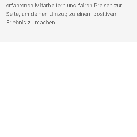
erfahrenen Mitarbeitern und fairen Preisen zur
Seite, um deinen Umzug zu einem positiven
Erlebnis zu machen.
UMZUGSKÖNIG HUBER GÜTERSLOH
Ihr Umzug oder
Transport
Sparen Sie bis zu 100€ bei Anfrage
Abwicklung innerhalb von 24 Stunden