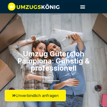
Umzug Gütersloh​
Pamplona: Günstig &
professionell​
Unverbindlich anfragen