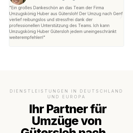
"Ein großes Dankeschön an das Team der Firma
"Die
Umzugskönig Huber aus Gütersloh! Der Umzug nach Genf
mei
verlief reibungslos und stressfrei dank der
Team
professionellen Unterstützung des Teams. Ich kann
habe
Umzugskönig Huber Gütersloh jedem uneingeschränkt
an m
weiterempfehlen!"
groß
DIENSTLEISTUNGEN IN DEUTSCHLAND
UND EUROPA
Ihr Partner für
Umzüge von
Gütersloh nach..