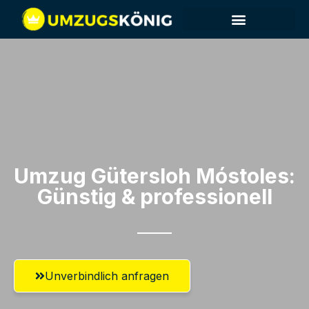
Umzug Gütersloh​ Móstoles:
Günstig & professionell​
Unverbindlich anfragen