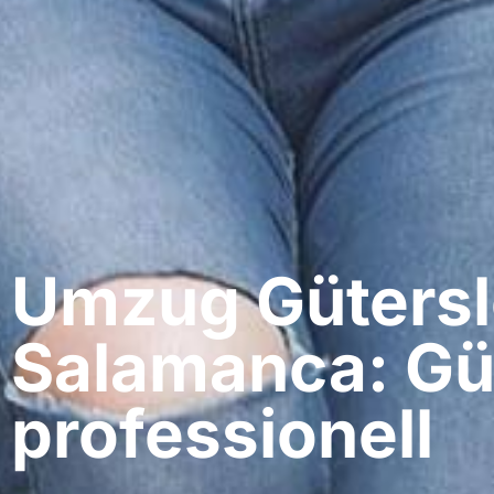
Umzug Gütersl
Salamanca: Gü
professionell​