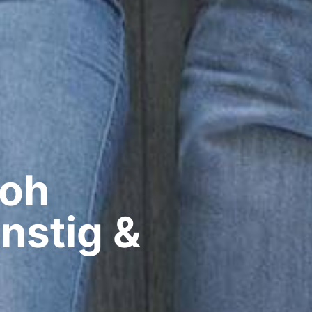
oh​
nstig &