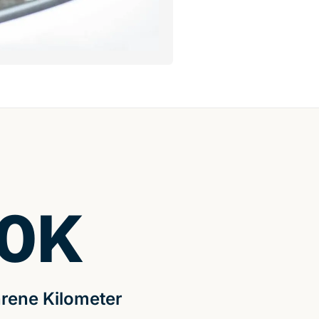
0
K
rene Kilometer