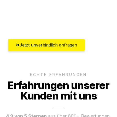
Ggf. komplette Zollabwicklung inklusive
Umfassender Kundensupport aus
Gütersloh
Jetzt unverbindlich anfragen
ECHTE ERFAHRUNGEN
Erfahrungen unserer
Kunden mit uns
4.9 von 5 Sternen
aus über 800+ Bewertungen.