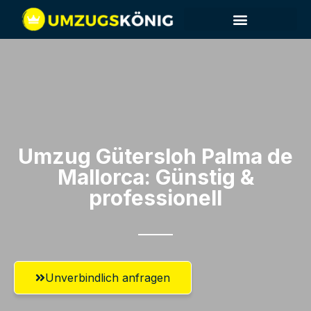
Umzug Gütersloh​ Palma de
Mallorca: Günstig &
professionell​
Unverbindlich anfragen