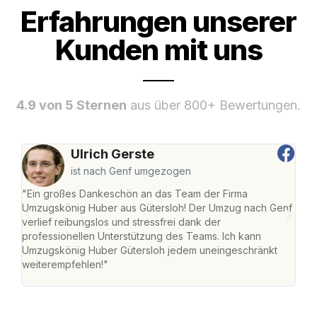
Erfahrungen unserer
Kunden mit uns
4.9 von 5 Sternen
aus über 800+ Bewertungen.
Ulrich Gerste
ist nach Genf umgezogen
"Ein großes Dankeschön an das Team der Firma
"Die
Umzugskönig Huber aus Gütersloh! Der Umzug nach Genf
mei
verlief reibungslos und stressfrei dank der
Team
professionellen Unterstützung des Teams. Ich kann
habe
Umzugskönig Huber Gütersloh jedem uneingeschränkt
an m
weiterempfehlen!"
groß