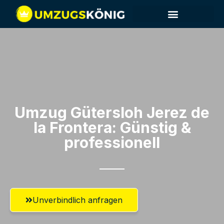
Umzug Gütersloh​ Jerez de
la Frontera: Günstig &
professionell​
Unverbindlich anfragen