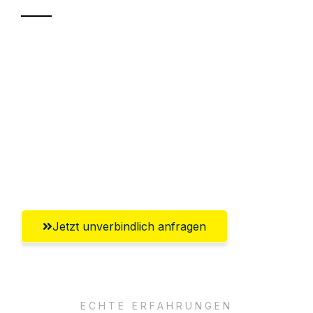
Sparen Sie bis zu 100€ bei Anfrage
Abwicklung innerhalb von 24 Stunden
Versichert bis zu 7.500€
Ggf. komplette Zollabwicklung inklusive
Umfassender Kundensupport aus
Gütersloh
Jetzt unverbindlich anfragen
ECHTE ERFAHRUNGEN