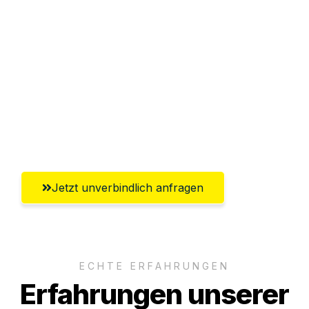
Sparen Sie bis zu 100€ bei Anfrage
Abwicklung innerhalb von 24 Stunden
Versichert bis zu 7.500€
Ggf. komplette Zollabwicklung inklusive
Umfassender Kundensupport aus
Gütersloh
Jetzt unverbindlich anfragen
ECHTE ERFAHRUNGEN
Erfahrungen unserer