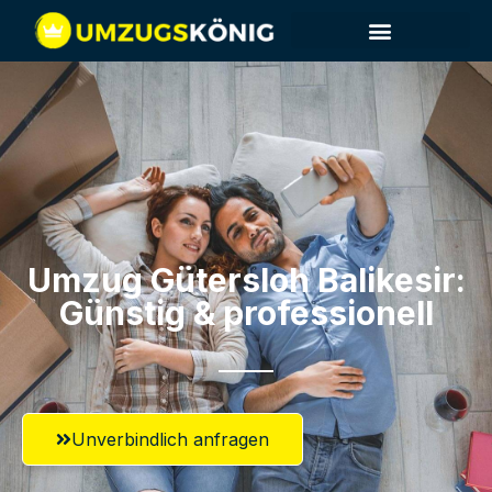
Umzug Gütersloh​ Balikesir:
Günstig & professionell​
Unverbindlich anfragen