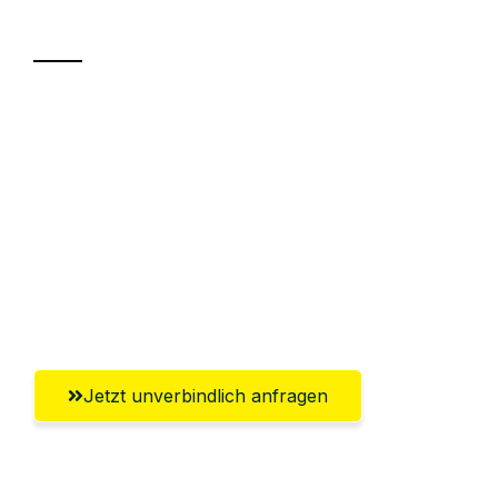
Transport
Sparen Sie bis zu 100€ bei Anfrage
Abwicklung innerhalb von 24 Stunden
Versichert bis zu 7.500€
Ggf. komplette Zollabwicklung inklusive
Umfassender Kundensupport aus
Gütersloh
Jetzt unverbindlich anfragen