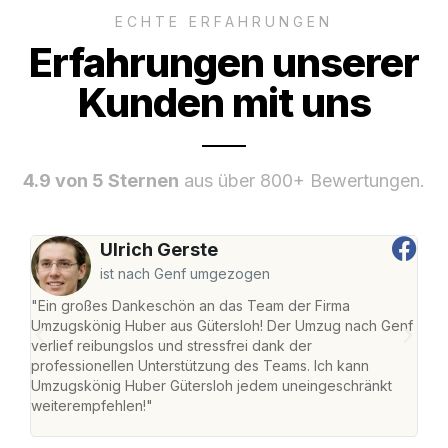
ECHTE ERFAHRUNGEN
Erfahrungen unserer
Kunden mit uns
4.9 von 5 Sternen
aus über 800+ Bewertungen.
Ulrich Gerste
ist nach Genf umgezogen
"Ein großes Dankeschön an das Team der Firma
"Die
Umzugskönig Huber aus Gütersloh! Der Umzug nach Genf
mei
verlief reibungslos und stressfrei dank der
Team
professionellen Unterstützung des Teams. Ich kann
habe
Umzugskönig Huber Gütersloh jedem uneingeschränkt
an m
weiterempfehlen!"
groß