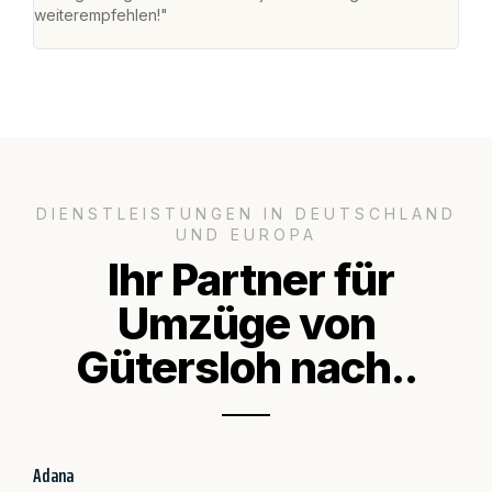
weiterempfehlen!"
groß
DIENSTLEISTUNGEN IN DEUTSCHLAND
UND EUROPA
Ihr Partner für
Umzüge von
Gütersloh nach..
Adana