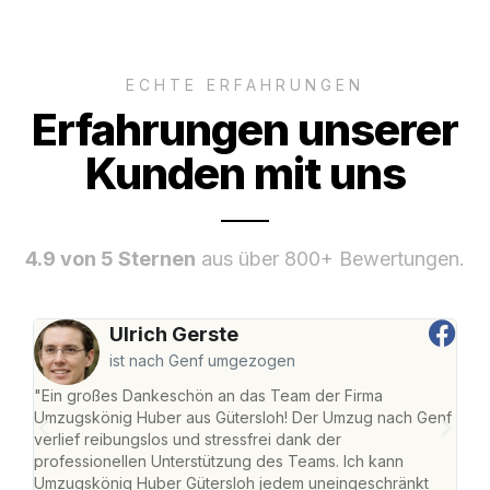
ECHTE ERFAHRUNGEN
Erfahrungen unserer
Kunden mit uns
4.9 von 5 Sternen
aus über 800+ Bewertungen.
Ulrich Gerste
ist nach Genf umgezogen
"Ein großes Dankeschön an das Team der Firma
"Die
Umzugskönig Huber aus Gütersloh! Der Umzug nach Genf
mei
verlief reibungslos und stressfrei dank der
Team
professionellen Unterstützung des Teams. Ich kann
habe
Umzugskönig Huber Gütersloh jedem uneingeschränkt
an m