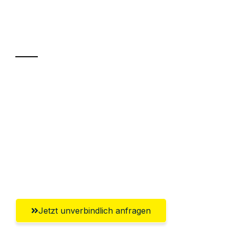
Ihr Umzug oder
Transport
Sparen Sie bis zu 100€ bei Anfrage
Abwicklung innerhalb von 24 Stunden
Versichert bis zu 7.500€
Ggf. komplette Zollabwicklung inklusive
Umfassender Kundensupport aus
Gütersloh
Jetzt unverbindlich anfragen