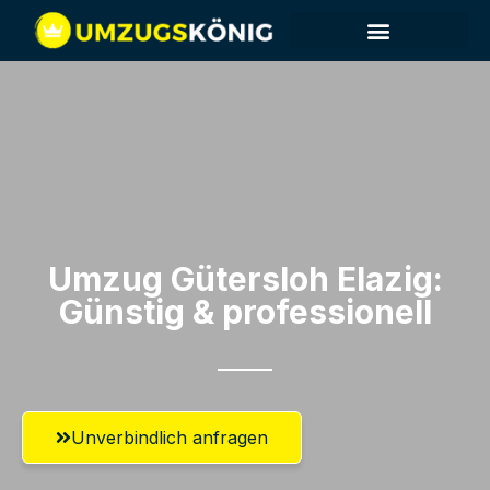
Umzug Gütersloh​ Elazig:
Günstig & professionell​
Unverbindlich anfragen