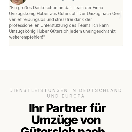
"Ein großes Dankeschön an das Team der Firma
"Die
Umzugskönig Huber aus Gütersloh! Der Umzug nach Genf
mei
verlief reibungslos und stressfrei dank der
Team
professionellen Unterstützung des Teams. Ich kann
habe
Umzugskönig Huber Gütersloh jedem uneingeschränkt
an m
weiterempfehlen!"
groß
DIENSTLEISTUNGEN IN DEUTSCHLAND
UND EUROPA
Ihr Partner für
Umzüge von
Gütersloh nach..