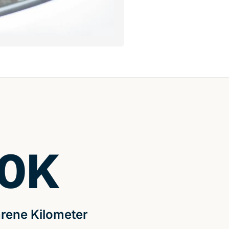
0
K
rene Kilometer