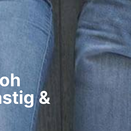
oh​
stig &