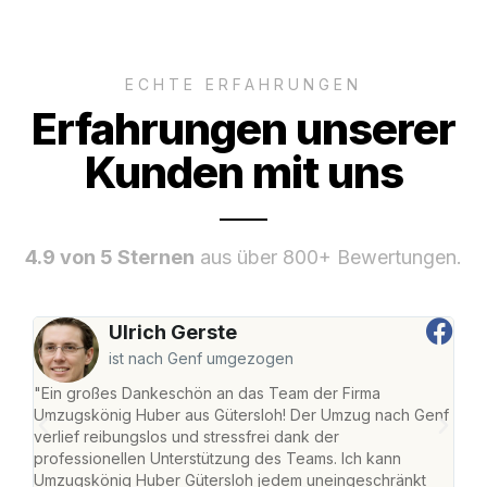
ECHTE ERFAHRUNGEN
Erfahrungen unserer
Kunden mit uns
4.9 von 5 Sternen
aus über 800+ Bewertungen.
Ulrich Gerste
ist nach Genf umgezogen
"Ein großes Dankeschön an das Team der Firma
"Die
Umzugskönig Huber aus Gütersloh! Der Umzug nach Genf
mei
verlief reibungslos und stressfrei dank der
Team
professionellen Unterstützung des Teams. Ich kann
habe
Umzugskönig Huber Gütersloh jedem uneingeschränkt
an m