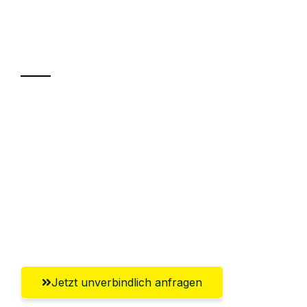
Ihr Umzug oder
Transport
Sparen Sie bis zu 100€ bei Anfrage
Abwicklung innerhalb von 24 Stunden
Versichert bis zu 7.500€
Ggf. komplette Zollabwicklung inklusive
Umfassender Kundensupport aus
Gütersloh
Jetzt unverbindlich anfragen