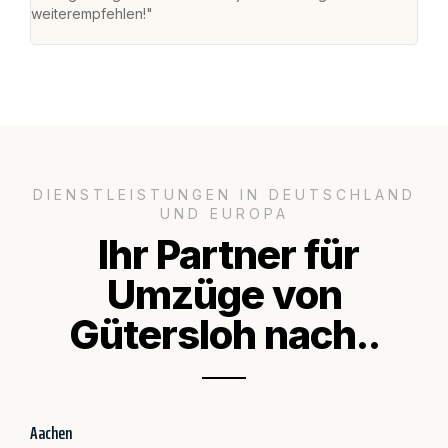
weiterempfehlen!"
groß
DIENSTLEISTUNGEN IN DEUTSCHLAND
UND EUROPA
Ihr Partner für
Umzüge von
Gütersloh nach..
Aachen