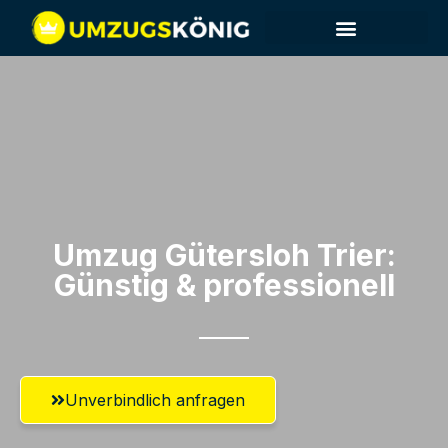
Umzug Gütersloh​ Trier:
Günstig & professionell​
Unverbindlich anfragen