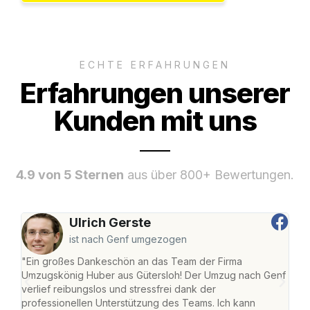
ECHTE ERFAHRUNGEN
Erfahrungen unserer
Kunden mit uns
4.9 von 5 Sternen
aus über 800+ Bewertungen.
Ulrich Gerste
ist nach Genf umgezogen
"Ein großes Dankeschön an das Team der Firma
"Die
Umzugskönig Huber aus Gütersloh! Der Umzug nach Genf
mei
verlief reibungslos und stressfrei dank der
Team
professionellen Unterstützung des Teams. Ich kann
habe