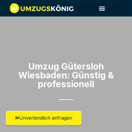
Umzug Gütersloh​
Wiesbaden: Günstig &
professionell​
Unverbindlich anfragen