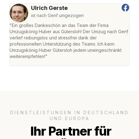
Ulrich Gerste
ist nach Genf umgezogen
"Ein großes Dankeschön an das Team der Firma
"Die
Umzugskönig Huber aus Gütersloh! Der Umzug nach Genf
mei
verlief reibungslos und stressfrei dank der
Team
professionellen Unterstützung des Teams. Ich kann
habe
Umzugskönig Huber Gütersloh jedem uneingeschränkt
an m
weiterempfehlen!"
groß
DIENSTLEISTUNGEN IN DEUTSCHLAND
UND EUROPA
Ihr Partner für