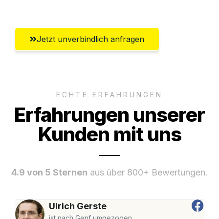
Gütersloh
Jetzt unverbindlich anfragen
ECHTE ERFAHRUNGEN
Erfahrungen unserer
Kunden mit uns
4.9 von 5 Sternen
aus über 800+ Bewertungen.
Ulrich Gerste
ist nach Genf umgezogen