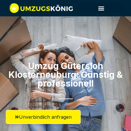
Umzug Gütersloh​
Klosterneuburg: Günstig &
professionell​
Unverbindlich anfragen