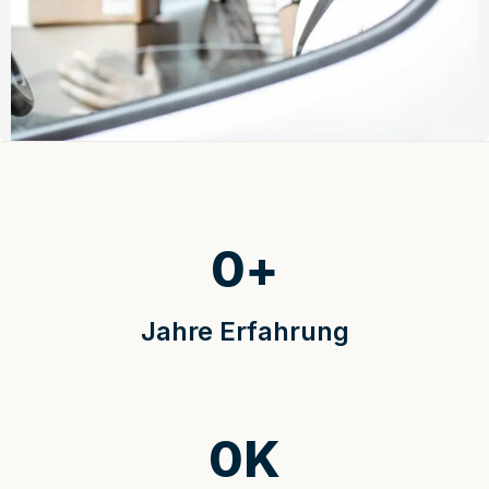
0
+
Jahre Erfahrung
0
K