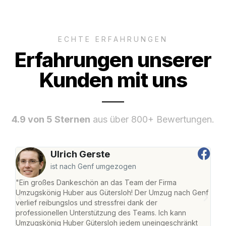
ECHTE ERFAHRUNGEN
Erfahrungen unserer
Kunden mit uns
4.9 von 5 Sternen
aus über 800+ Bewertungen.
Ulrich Gerste
ist nach Genf umgezogen
"Ein großes Dankeschön an das Team der Firma
"Die
Umzugskönig Huber aus Gütersloh! Der Umzug nach Genf
mei
verlief reibungslos und stressfrei dank der
Team
professionellen Unterstützung des Teams. Ich kann
habe
Umzugskönig Huber Gütersloh jedem uneingeschränkt
an m