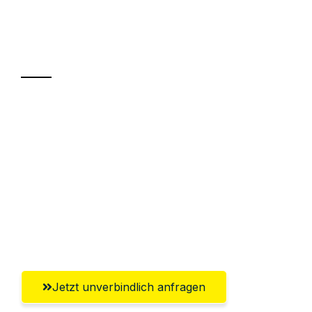
Ihr Umzug oder
Transport
Sparen Sie bis zu 100€ bei Anfrage
Abwicklung innerhalb von 24 Stunden
Versichert bis zu 7.500€
Ggf. komplette Zollabwicklung inklusive
Umfassender Kundensupport aus
Gütersloh
Jetzt unverbindlich anfragen