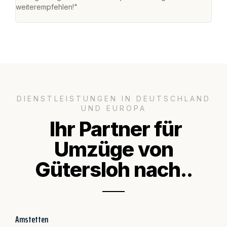
weiterempfehlen!"
groß
DIENSTLEISTUNGEN IN DEUTSCHLAND
UND EUROPA
Ihr Partner für
Umzüge von
Gütersloh nach..
Amstetten