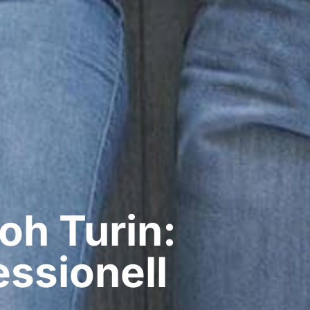
h​ Turin:
ssionell​