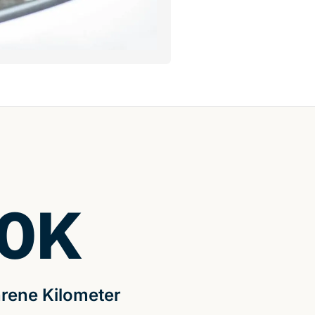
0
K
rene Kilometer