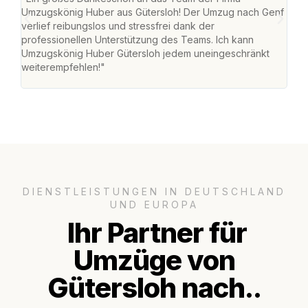
Umzugskönig Huber aus Gütersloh! Der Umzug nach Genf
mei
verlief reibungslos und stressfrei dank der
Team
professionellen Unterstützung des Teams. Ich kann
habe
Umzugskönig Huber Gütersloh jedem uneingeschränkt
an m
weiterempfehlen!"
groß
DIENSTLEISTUNGEN IN DEUTSCHLAND
UND EUROPA
Ihr Partner für
Umzüge von
Gütersloh nach..