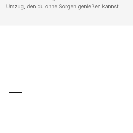
Umzug, den du ohne Sorgen genießen kannst!
UMZUGSKÖNIG HUBER GÜTERSLOH
Ihr Umzug oder
Transport
Sparen Sie bis zu 100€ bei Anfrage
Abwicklung innerhalb von 24 Stunden
Versichert bis zu 7.500€