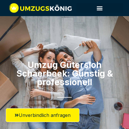
Umzug Gütersloh​
Schaerbeek: Günstig &
professionell​
Unverbindlich anfragen