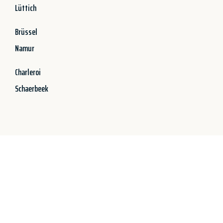
Lüttich
Brüssel
Namur
Charleroi
Schaerbeek
Jetzt anfragen &
100€ sparen!