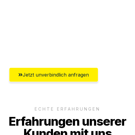
Abwicklung innerhalb von 24 Stunden
Versichert bis zu 7.500€
Ggf. komplette Zollabwicklung inklusive
Umfassender Kundensupport aus
Gütersloh
Jetzt unverbindlich anfragen
ECHTE ERFAHRUNGEN
Erfahrungen unserer
Kunden mit uns