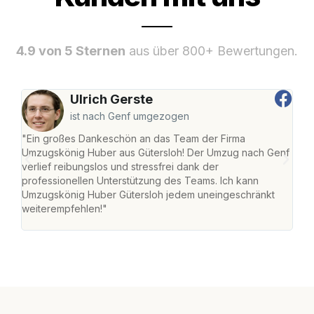
4.9 von 5 Sternen
aus über 800+ Bewertungen.
Ulrich Gerste
ist nach Genf umgezogen
"Ein großes Dankeschön an das Team der Firma
"Die
Umzugskönig Huber aus Gütersloh! Der Umzug nach Genf
mei
verlief reibungslos und stressfrei dank der
Team
professionellen Unterstützung des Teams. Ich kann
habe
Umzugskönig Huber Gütersloh jedem uneingeschränkt
an m
weiterempfehlen!"
groß