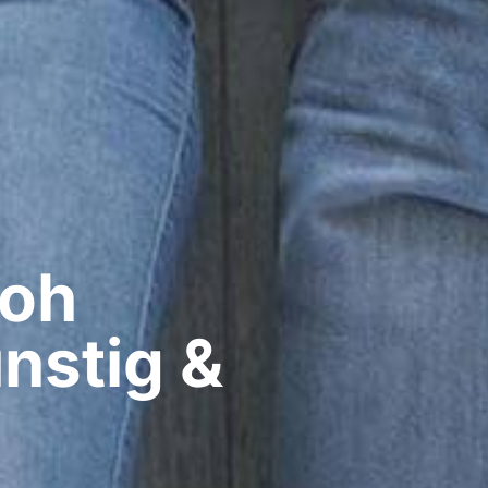
oh​
nstig &