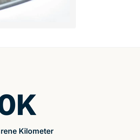
0
K
rene Kilometer