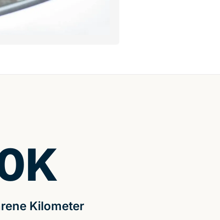
0
K
rene Kilometer