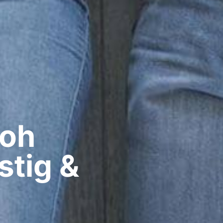
oh​
stig &