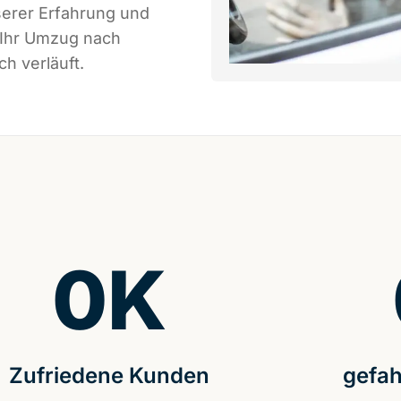
serer Erfahrung und
 Ihr Umzug nach
h verläuft.
0
K
Zufriedene Kunden
gefah