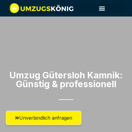
Umzug Gütersloh​ Kamnik:
Günstig & professionell​
Unverbindlich anfragen