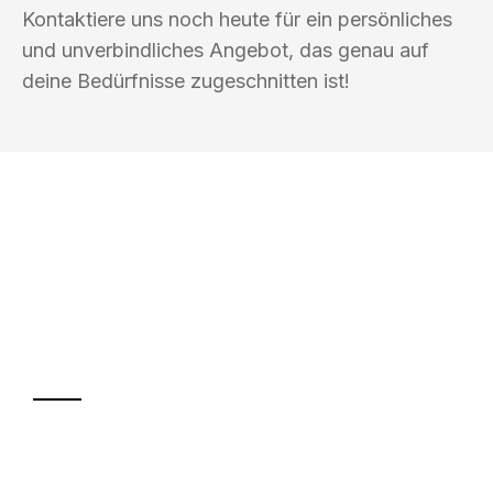
Kontaktiere uns noch heute für ein persönliches
und unverbindliches Angebot, das genau auf
deine Bedürfnisse zugeschnitten ist!
UMZUGSKÖNIG HUBER GÜTERSLOH
Ihr Umzug oder
Transport
Sparen Sie bis zu 100€ bei Anfrage
Abwicklung innerhalb von 24 Stunden