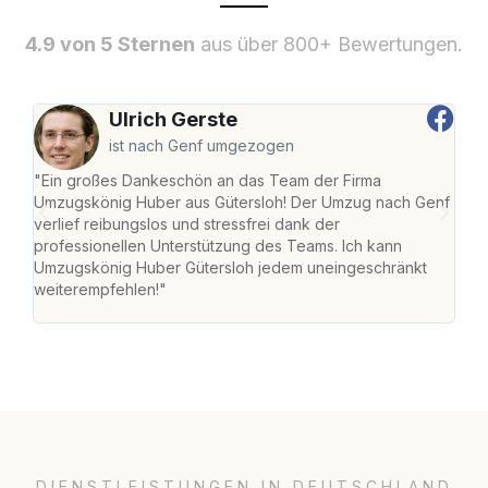
4.9 von 5 Sternen
aus über 800+ Bewertungen.
Ulrich Gerste
ist nach Genf umgezogen
"Ein großes Dankeschön an das Team der Firma
"Die
Umzugskönig Huber aus Gütersloh! Der Umzug nach Genf
mei
verlief reibungslos und stressfrei dank der
Team
professionellen Unterstützung des Teams. Ich kann
habe
Umzugskönig Huber Gütersloh jedem uneingeschränkt
an m
weiterempfehlen!"
groß
DIENSTLEISTUNGEN IN DEUTSCHLAND