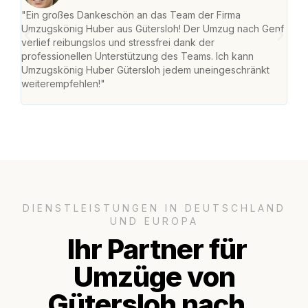
"Ein großes Dankeschön an das Team der Firma
"Die
Umzugskönig Huber aus Gütersloh! Der Umzug nach Genf
mei
verlief reibungslos und stressfrei dank der
Team
professionellen Unterstützung des Teams. Ich kann
habe
Umzugskönig Huber Gütersloh jedem uneingeschränkt
an m
weiterempfehlen!"
groß
DIENSTLEISTUNGEN IN DEUTSCHLAND
UND EUROPA
Ihr Partner für
Umzüge von
Gütersloh nach..