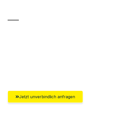
Transport
Sparen Sie bis zu 100€ bei Anfrage
Abwicklung innerhalb von 24 Stunden
Versichert bis zu 7.500€
Ggf. komplette Zollabwicklung inklusive
Umfassender Kundensupport aus
Gütersloh
Jetzt unverbindlich anfragen