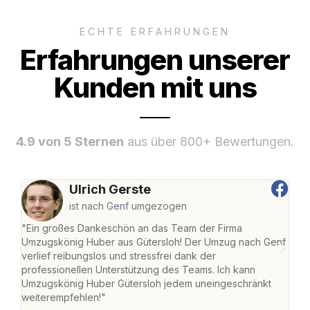
ECHTE ERFAHRUNGEN
Erfahrungen unserer
Kunden mit uns
4.9 von 5 Sternen
aus über 800+ Bewertungen.
Ulrich Gerste
ist nach Genf umgezogen
"Ein großes Dankeschön an das Team der Firma
"Die
Umzugskönig Huber aus Gütersloh! Der Umzug nach Genf
mei
verlief reibungslos und stressfrei dank der
Team
professionellen Unterstützung des Teams. Ich kann
habe
Umzugskönig Huber Gütersloh jedem uneingeschränkt
an m
weiterempfehlen!"
groß