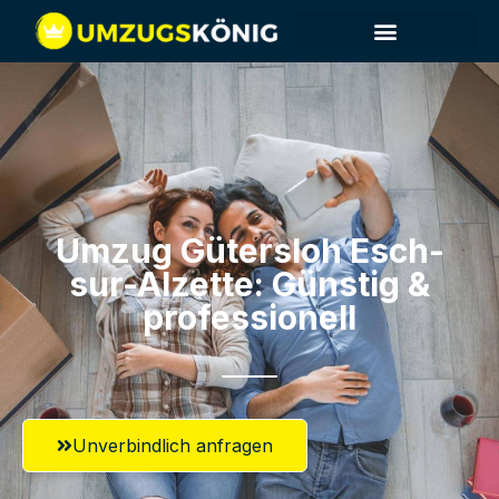
Umzug Gütersloh​ Esch-
sur-Alzette: Günstig &
professionell​
Unverbindlich anfragen