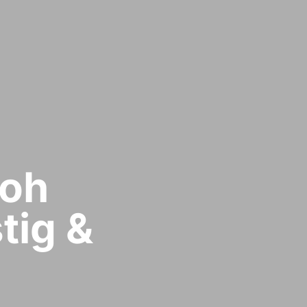
oh​
tig &