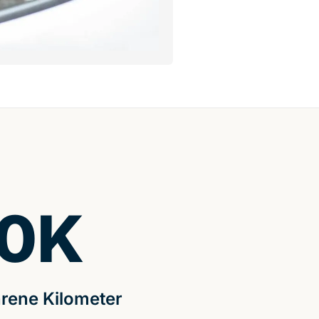
0
K
rene Kilometer