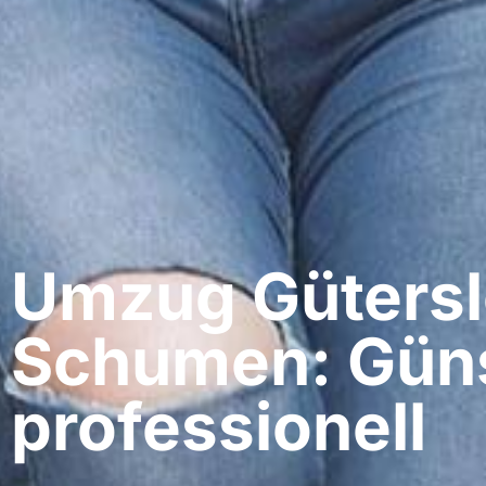
Umzug Gütersl
Schumen: Güns
professionell​