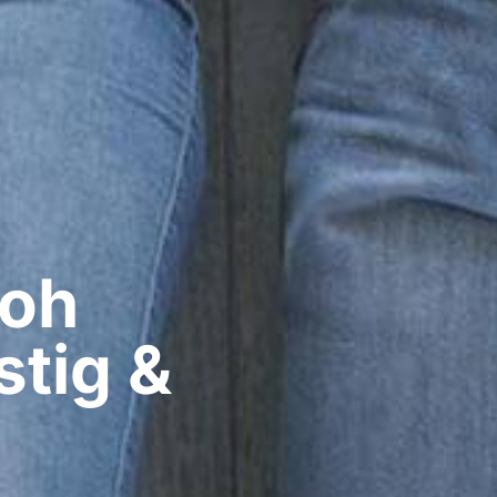
oh​
tig &