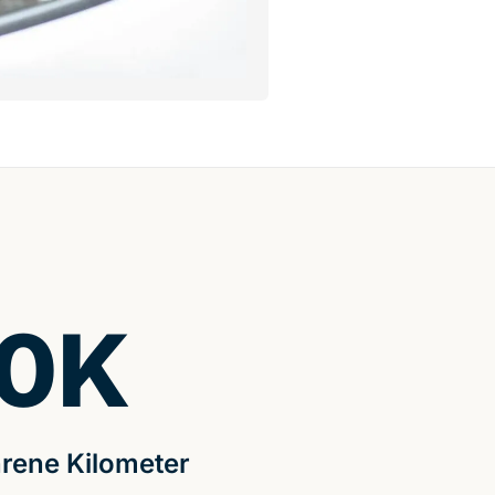
0
K
rene Kilometer